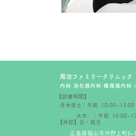
周治ファミリークリニック
内科 消化器内科 循環器内科
【診療時間】
月水金土：午前 10:00~13:0
火木 ：午前 10:00~
【休診】日・祝日
広島県福山市沖野上町6-11